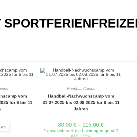
 SPORTFERIENFREIZE
amps
Handball Camps
chscamp vom
Handball-Nachwuchscamp vom
025 für 6 bis 11
31.07.2025 bis 02.08.2025 für 6 bis 11
n
Jahren
80,00
€
–
115,00
€
sen
*Umsatzsteuerfreie Leistungen gemäß
§19 UStG.