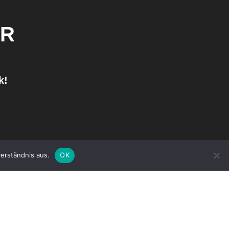
ER
k!
erständnis aus.
OK