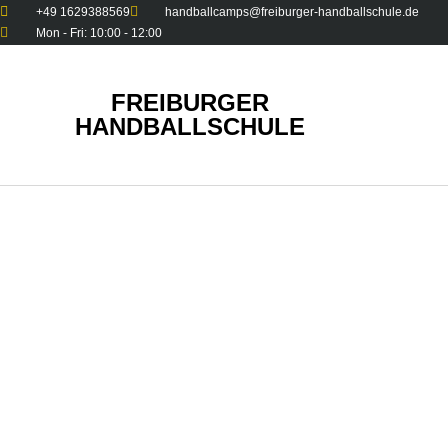
+49 1629388569
handballcamps@freiburger-handballschule.de
Mon - Fri: 10:00 - 12:00
FREIBURGER
HANDBALLSCHULE