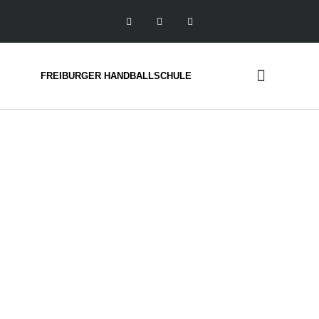
FREIBURGER HANDBALLSCHULE
Handball Camps
FREIBURGER
HANDBALLSCHULE